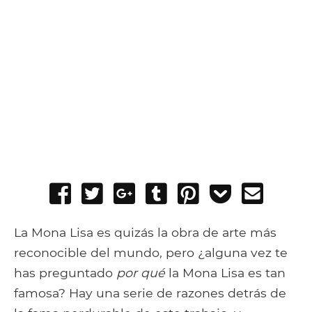
Share
Tweet
Share
Post
Pin
Add
Send
on
on
to
it
to
email
Facebook
Google+
Tumblr
Pocket
La Mona Lisa es quizás la obra de arte más
reconocible del mundo, pero ¿alguna vez te
has preguntado
por qué
la Mona Lisa es tan
famosa? Hay una serie de razones detrás de