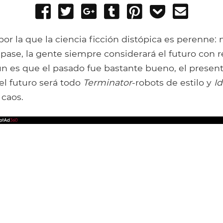
Share
Tweet
Share
Post
Pin
Add
Send
on
on
to
it
to
email
Facebook
Google+
Tumblr
Pocket
or la que la ciencia ficción distópica es perenne:
ase, la gente siempre considerará el futuro con r
n es que el pasado fue bastante bueno, el presen
 el futuro será todo
Terminator
-robots de estilo y
Id
 caos.