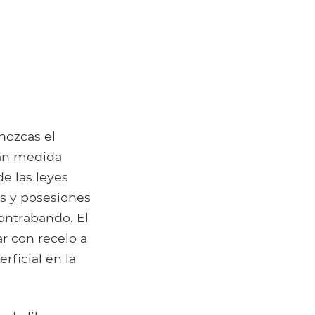
nozcas el
gran medida
e las leyes
as y posesiones
contrabando. El
r con recelo a
rficial en la