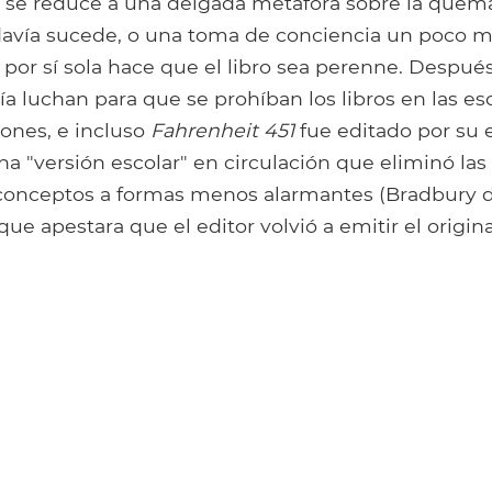
se reduce a una delgada metáfora sobre la quema
davía sucede, o una toma de conciencia un poco má
 por sí sola hace que el libro sea perenne. Después
a luchan para que se prohíban los libros en las es
zones, e incluso
Fahrenheit 451
fue editado por su 
a "versión escolar" en circulación que eliminó las
conceptos a formas menos alarmantes (Bradbury d
 que apestara que el editor volvió a emitir el origin