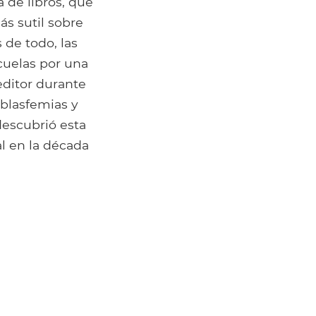
 de libros, que
s sutil sobre
 de todo, las
cuelas por una
editor durante
 blasfemias y
escubrió esta
al en la década