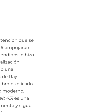
atención que se
2016 empujaron
vendidos, e hizo
alización
ió una
n de Ray
libro publicado
co moderno,
it 451
es una
amente y sigue