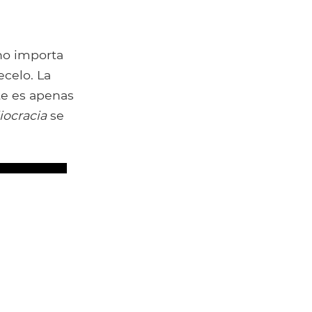
 no importa
ecelo. La
te es apenas
iocracia
se