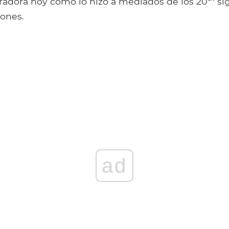
rradora hoy como lo hizo a mediados de los 20
sig
zones.
ad