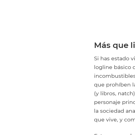
Más que l
Si has estado 
logline básico
incombustibles
que prohíben la
(y libros, natc
personaje prin
la sociedad ana
que vive, y com