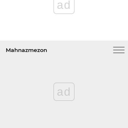
ad
Mahnazmezon
ad