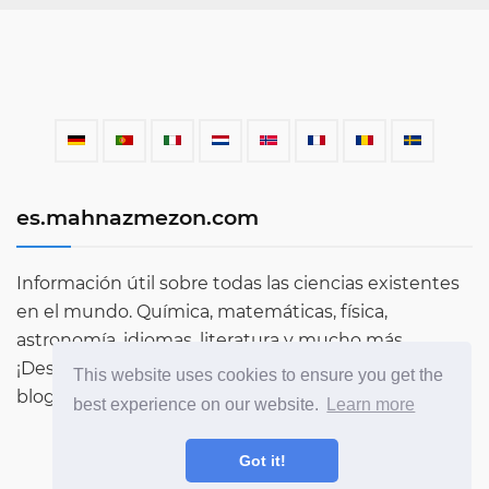
es.mahnazmezon.com
Información útil sobre todas las ciencias existentes
en el mundo. Química, matemáticas, física,
astronomía, idiomas, literatura y mucho más.
¡Descubre más sobre el mundo a través de nuestro
This website uses cookies to ensure you get the
blog!
best experience on our website.
Learn more
Got it!